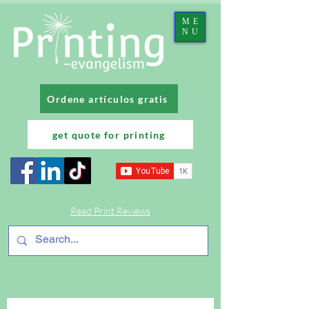
ME
NU
Ordene artículos gratis
get quote for printing
Read Print Reviews