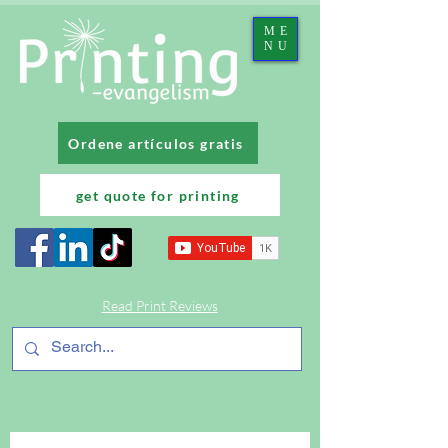
ME
NU
Ordene artículos gratis
get quote for printing
Read Print Reviews