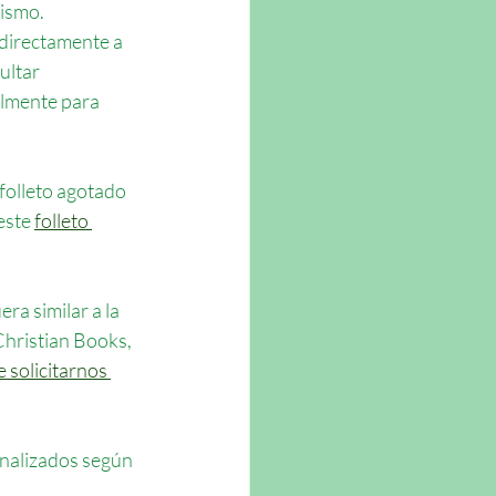
nismo.
 directamente a 
ultar 
almente para 
olleto agotado 
este 
folleto 
ra similar a la 
Christian Books, 
solicitarnos 
onalizados según 