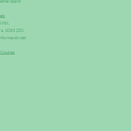
rmente Xpand
web
06956,
erra, SO53 2DS
nformación del
y Cookies