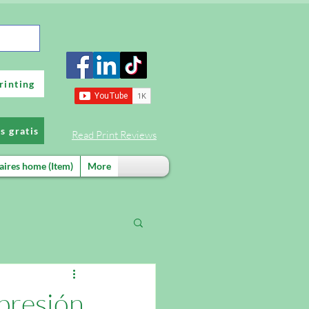
rinting
s gratis
Read Print Reviews
aires home (Item)
More
mpresión