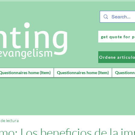
get quote for p
Ordene artículo
Questionnaires home (Item)
Questionnaires home (Item)
Questionn
 de lectura
mo: Los beneficios de la i