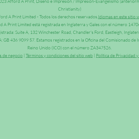
23 Afford A Print, Diseño e Impresión / Impresión-Evangelismo (anterio
Christianity)
ford A Print Limited - Todos los derechos reservados.
Idiomas en este sitio 
d A Print Limited está registrada en Inglaterra y Gales con el número 147
istrada: Suite A, 132 Winchester Road, Chandler's Ford, Eastleigh, Inglat
: GB 436 9099 57. Estamos registrados en la Oficina del Comisionado de I
Reino Unido (ICO) con el número ZA347526.
s de negocio
|
Términos y condiciones del sitio web
|
Política de Privacidad 