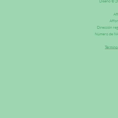
Diseño © 20
Af
Affor
Dirección reg
Número de IVA
Término