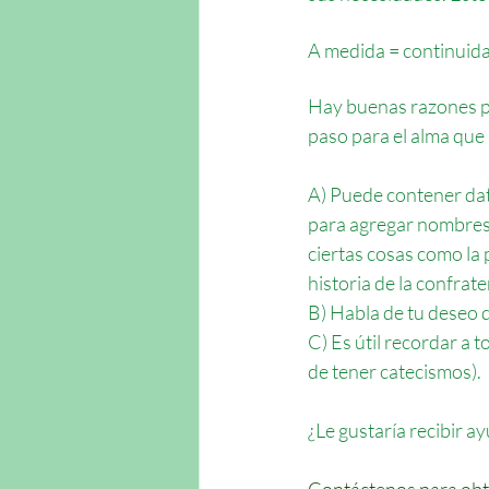
A medida = continuid
Hay buenas razones par
paso para el alma que 
A) Puede contener dato
para agregar nombres y
ciertas cosas como la 
historia de la confrat
B) Habla de tu deseo d
C) Es útil recordar a 
de tener catecismos).
¿Le gustaría recibir ay