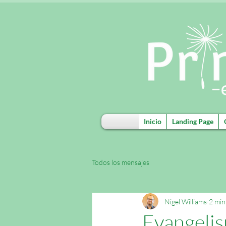
Inicio
Landing Page
Todos los mensajes
Nigel Williams
2 min
Evangelis