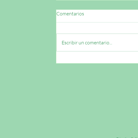
Comentarios
Escribir un comentario...
Desmentir conceptos erróneos
sobre el cristianismo con
hechos | La Biblia Sobrenatural
Parte 1