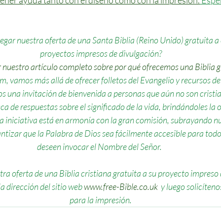
ner ayuda tanto con el diseño como con la impresión.
 Espe
gar nuestra oferta de una Santa Biblia (Reino Unido) gratuita a 
proyectos impresos de divulgación?
r nuestro artículo completo sobre por qué ofrecemos una Biblia gr
m, vamos más allá de ofrecer folletos del Evangelio y recursos de
s una invitación de bienvenida a personas que aún no son cristi
ca de respuestas sobre el significado de la vida, brindándoles la 
sta iniciativa está en armonía con la gran comisión, subrayando n
tizar que la Palabra de Dios sea fácilmente accesible para todo
deseen invocar el Nombre del Señor. 
ra oferta de una Biblia cristiana gratuita a su proyecto impreso 
 dirección del sitio web 
www.free-Bible.co.uk
 y luego solicíten
para la impresión.