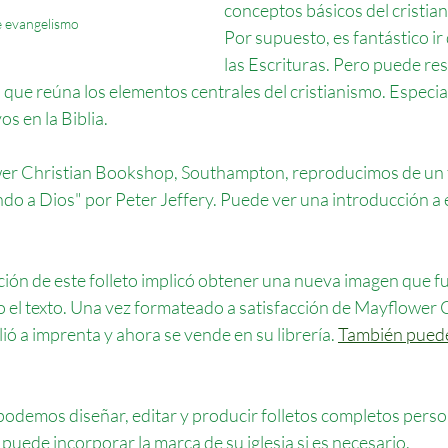
conceptos básicos del cristia
e evangelismo
Por supuesto, es fantástico ir
las Escrituras. Pero puede res
 que reúna los elementos centrales del cristianismo. Especi
s en la Biblia.
wer Christian Bookshop, Southampton, reproducimos de un f
do a Dios" por Peter Jeffery. Puede ver una introducción a 
ión de este folleto implicó obtener una nueva imagen que fue
o el texto. Una vez formateado a satisfacción de Mayflower 
ió a imprenta y ahora se vende en su librería. 
También puede 
 podemos diseñar, editar y producir folletos completos pers
puede incorporar la marca de su iglesia si es necesario. 