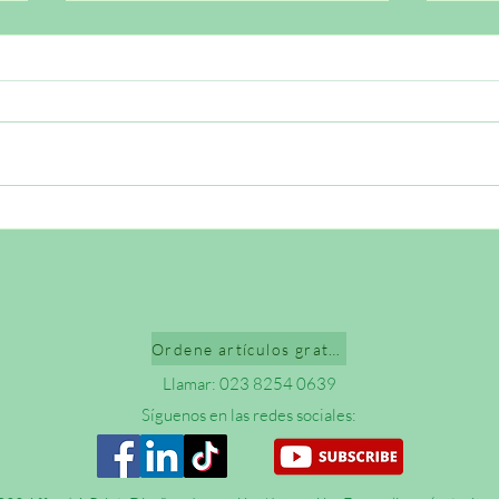
Folletos bíblicos gratuitos: lo
5 ide
que viene después del orgullo
en tu
los t
impr
Ordene artículos gratis
Llamar: 023 8254 0639
Síguenos en las redes sociales: