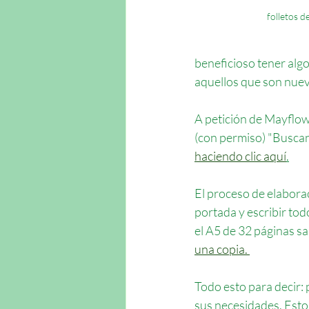
folletos d
beneficioso tener algo
aquellos que son nuevo
A petición de Mayflo
(con permiso) "Buscan
haciendo clic aquí
.
El proceso de elaborac
portada y escribir tod
el A5 de 32 páginas sal
una copia. 
Todo esto para decir:
sus necesidades. Esto 