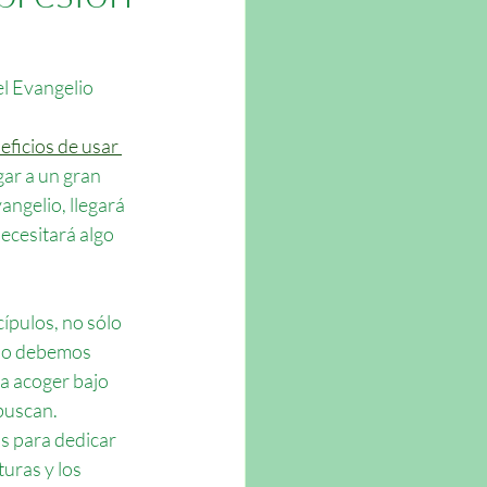
el Evangelio 
ficios de usar 
gar a un gran 
ngelio, llegará 
cesitará algo 
ípulos, no sólo 
eso debemos 
a acoger bajo 
buscan. 
 para dedicar 
uras y los 