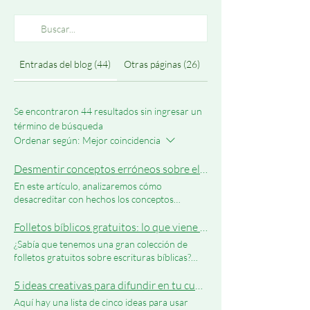
Entradas del blog (44)
Otras páginas (26)
Se encontraron 44 resultados sin ingresar un
término de búsqueda
Ordenar según:
Mejor coincidencia
Desmentir conceptos erróneos sobre el cristianismo con hechos | La Biblia Sobrenatural Parte 1
En este artículo, analizaremos cómo
desacreditar con hechos los conceptos
erróneos comunes sobre el cristianismo.
Específicamente por qué podemos confiar en la
Folletos bíblicos gratuitos: lo que viene después del orgullo
Biblia, que es sobrenatural. La Biblia, un libro
¿Sabía que tenemos una gran colección de
antiguo y respetado leído por miles de
folletos gratuitos sobre escrituras bíblicas?
millones, a menudo se llama sobrenatural. Esta
Puede ver nuestra amplia gama haciendo clic
idea proviene no sólo de sus mensajes
aquí: Tratados evangélicos gratuitos ¿Has leído
5 ideas creativas para difundir en tu cumpleaños | El poder de los tratados evangelísticos impresos
espirituales sino de muchas razones, como sus
nuestro tratado "Qué viene después del
Aquí hay una lista de cinco ideas para usar
profecías precisas y su autoría especial. Aquí,
Orgullo"? El frente tiene un arcoíris completo